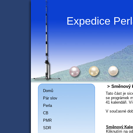
Expedice Per
>
Směnový k
Domů
Tato část je si
se prográmek m
Pár slov
41 kalendáři. V
Perla
V současné době
CB
PMR
Směnový Kale
SDR
Kliknutím na o