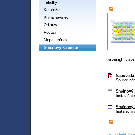
Tabulky
Ke stažení
Kniha návštěv
Odkazy
Počasí
Mapa stránek
Směnový kalendář
Silverlight verz
Nápověda 
Soubor ná
Směnový k
Instalační 
Směnový k
Instalační 
Franta - Ralsko-Bo