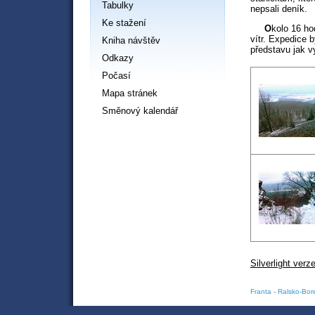
Tabulky
nepsali deník.
Ke stažení
O
kolo 16 ho
vítr. Expedice 
Kniha návštěv
představu jak v
Odkazy
Počasí
Mapa stránek
Směnový kalendář
Silverlight verz
Franta - Ralsko-Bo