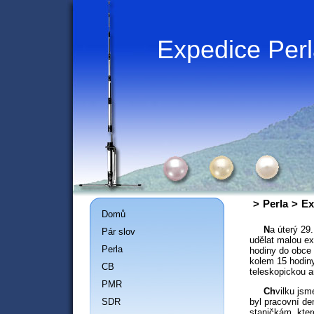
Expedice Per
>
Perla
>
Ex
Domů
N
a úterý 29
Pár slov
udělat malou ex
Perla
hodiny do obce 
kolem 15 hodin
CB
teleskopickou a
PMR
Ch
vilku jsm
SDR
byl pracovní de
staničkám, kter